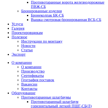
Противотаранные ворота железнодорожные
ПВЖ-СБ
Бронированные изделия
Бронеколпак БК-СБ
Вышка смотровая бронированная ВСБ-СБ
Услуги
Галерея
Проектировщикам
Полезное
Инструкции по монтажу
Новости
Статьи
Экспорт
О компании
О компании
Производство
Сертификаты
География поставок
Вакансии
Контакты
Оборудование
Противотаранные шлагбаумы
Противотаранный шлагбаум
горизонтальный легкий ПШГ-СБ(Л)